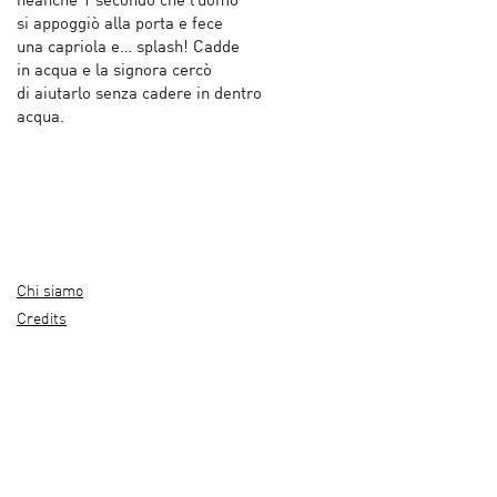
neanche 1 secondo che l’uomo
si appoggiò alla porta e fece
una capriola e… splash! Cadde
in acqua e la signora cercò
di aiutarlo senza cadere in dentro
acqua.
Chi siamo
Credits