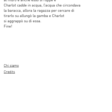
al muro e anche esso si ruppe e
Charlot cadde in acqua, l’acqua che circondava
la baracca, allora la ragazza per cercare di
tirarlo su allungò la gamba e Charlot
si aggrappò su di essa.
Fine!
Chi siamo
Credits