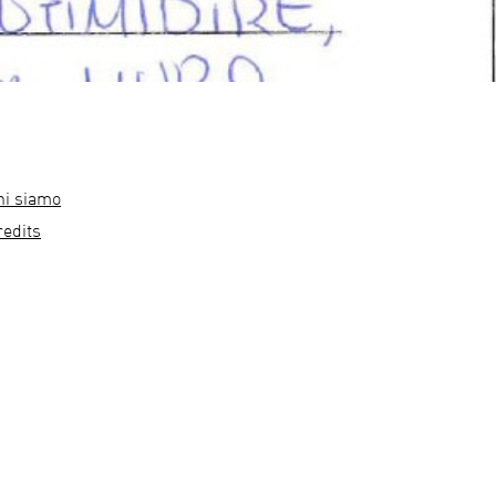
hi siamo
redits