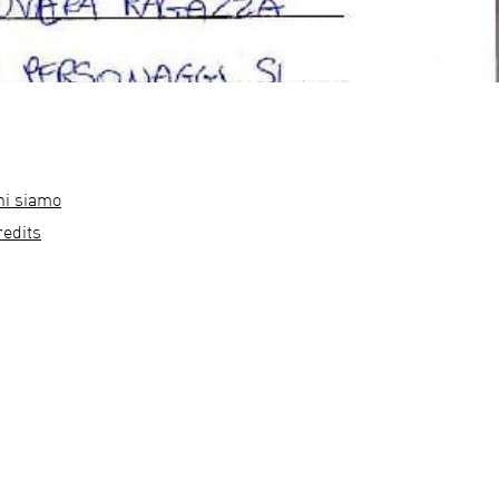
hi siamo
redits