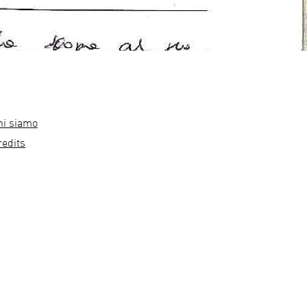
hi siamo
redits