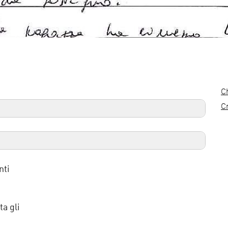
C
C
nti
a gli