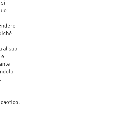
 si
suo
rendere
poiché
a al suo
 e
nante
endolo
.
i
 caotico.